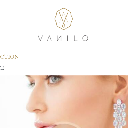
ECTION
CE