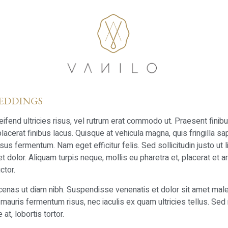
WEDDINGS
leifend ultricies risus, vel rutrum erat commodo ut. Praesent fi
cerat finibus lacus. Quisque at vehicula magna, quis fringilla sapi
s fermentum. Nam eget efficitur felis. Sed sollicitudin justo ut lib
dolor. Aliquam turpis neque, mollis eu pharetra et, placerat et arc
ctor.
enas ut diam nibh. Suspendisse venenatis et dolor sit amet malesu
mauris fermentum risus, nec iaculis ex quam ultricies tellus. Sed 
at, lobortis tortor.