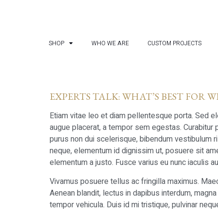
SHOP
WHO WE ARE
CUSTOM PROJECTS
EXPERTS TALK: WHAT’S BEST FOR 
Etiam vitae leo et diam pellentesque porta. Sed e
augue placerat, a tempor sem egestas. Curabitur pla
purus non dui scelerisque, bibendum vestibulum risu
neque, elementum id dignissim ut, posuere sit amet 
elementum a justo. Fusce varius eu nunc iaculis au
Vivamus posuere tellus ac fringilla maximus. Maec
Aenean blandit, lectus in dapibus interdum, magna 
tempor vehicula. Duis id mi tristique, pulvinar neque 