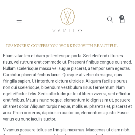
0
DESIGNERS’ CONFESSION: WORKING WITH BEAUTIFUL
Etiam vitae leo et diam pellentesque porta. Sed eleifend ultricies
risus, vel rutrum erat commodo ut. Praesent finibus congue euismod.
Nullam scelerisque massa vel augue placerat, a tempor sem egestas.
Curabitur placerat finibus lacus. Quisque at vehicula magna, quis
fringilla sapien. Ut interdum dictum ultricies. Aliquam facilisis purus
non dui scelerisque, bibendum vestibulum risus fermentum. Nam
eget efficitur felis. Sed sollicitudin justo ut libero viverra, sed efficitur
erat finibus. Mauris nunc neque, elementum id dignissim ut, posuere
sit amet dolor. Aliquam turpis neque, mollis eu pharetra et, placerat et
arcu. Proin orci eros, dapibus in auctor ac, elementum a justo. Fusce
varius eu nunc iaculis auctor.
Vivamus posuere tellus ac fringilla maximus. Maecenas ut diam nibh.