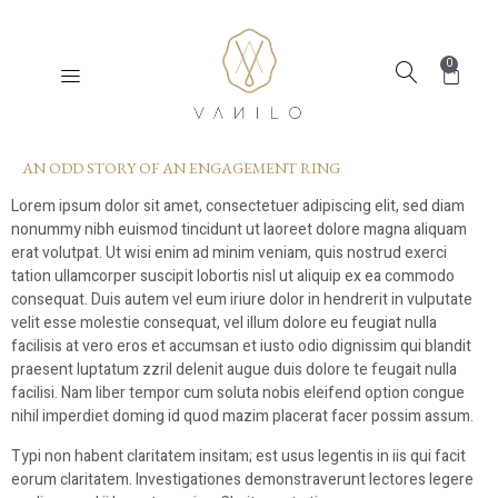
0
AN ODD STORY OF AN ENGAGEMENT RING
Lorem ipsum dolor sit amet, consectetuer adipiscing elit, sed diam
nonummy nibh euismod tincidunt ut laoreet dolore magna aliquam
erat volutpat. Ut wisi enim ad minim veniam, quis nostrud exerci
tation ullamcorper suscipit lobortis nisl ut aliquip ex ea commodo
consequat. Duis autem vel eum iriure dolor in hendrerit in vulputate
velit esse molestie consequat, vel illum dolore eu feugiat nulla
facilisis at vero eros et accumsan et iusto odio dignissim qui blandit
praesent luptatum zzril delenit augue duis dolore te feugait nulla
facilisi. Nam liber tempor cum soluta nobis eleifend option congue
nihil imperdiet doming id quod mazim placerat facer possim assum.
Typi non habent claritatem insitam; est usus legentis in iis qui facit
eorum claritatem. Investigationes demonstraverunt lectores legere